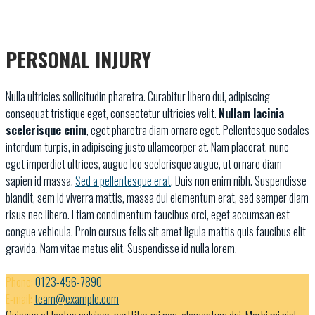
PERSONAL INJURY
Nulla ultricies sollicitudin pharetra. Curabitur libero dui, adipiscing
consequat tristique eget, consectetur ultricies velit.
Nullam lacinia
scelerisque enim
, eget pharetra diam ornare eget. Pellentesque sodales
interdum turpis, in adipiscing justo ullamcorper at. Nam placerat, nunc
eget imperdiet ultrices, augue leo scelerisque augue, ut ornare diam
sapien id massa.
Sed a pellentesque erat
. Duis non enim nibh. Suspendisse
blandit, sem id viverra mattis, massa dui elementum erat, sed semper diam
risus nec libero. Etiam condimentum faucibus orci, eget accumsan est
congue vehicula. Proin cursus felis sit amet ligula mattis quis faucibus elit
gravida. Nam vitae metus elit. Suspendisse id nulla lorem.
Phone:
0123-456-7890
E-mail:
team@example.com