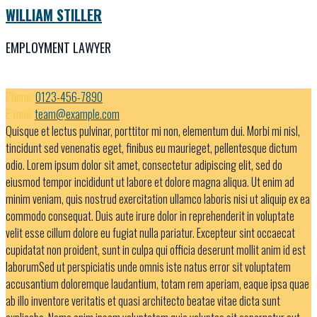
WILLIAM STILLER
EMPLOYMENT LAWYER
Phone:
0123-456-7890
E-mail:
team@example.com
Quisque et lectus pulvinar, porttitor mi non, elementum dui. Morbi mi nisl,
tincidunt sed venenatis eget, finibus eu maurieget, pellentesque dictum
odio. Lorem ipsum dolor sit amet, consectetur adipiscing elit, sed do
eiusmod tempor incididunt ut labore et dolore magna aliqua. Ut enim ad
minim veniam, quis nostrud exercitation ullamco laboris nisi ut aliquip ex ea
commodo consequat. Duis aute irure dolor in reprehenderit in voluptate
velit esse cillum dolore eu fugiat nulla pariatur. Excepteur sint occaecat
cupidatat non proident, sunt in culpa qui officia deserunt mollit anim id est
laborumSed ut perspiciatis unde omnis iste natus error sit voluptatem
accusantium doloremque laudantium, totam rem aperiam, eaque ipsa quae
ab illo inventore veritatis et quasi architecto beatae vitae dicta sunt