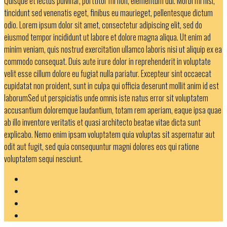
Quisque et lectus pulvinar, porttitor mi non, elementum dui. Morbi mi nisl,
tincidunt sed venenatis eget, finibus eu maurieget, pellentesque dictum
odio. Lorem ipsum dolor sit amet, consectetur adipiscing elit, sed do
eiusmod tempor incididunt ut labore et dolore magna aliqua. Ut enim ad
minim veniam, quis nostrud exercitation ullamco laboris nisi ut aliquip ex ea
commodo consequat. Duis aute irure dolor in reprehenderit in voluptate
velit esse cillum dolore eu fugiat nulla pariatur. Excepteur sint occaecat
cupidatat non proident, sunt in culpa qui officia deserunt mollit anim id est
laborumSed ut perspiciatis unde omnis iste natus error sit voluptatem
accusantium doloremque laudantium, totam rem aperiam, eaque ipsa quae
ab illo inventore veritatis et quasi architecto beatae vitae dicta sunt
explicabo. Nemo enim ipsam voluptatem quia voluptas sit aspernatur aut
odit aut fugit, sed quia consequuntur magni dolores eos qui ratione
voluptatem sequi nesciunt.