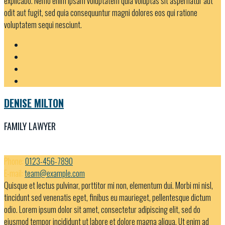
explicabo. Nemo enim ipsam voluptatem quia voluptas sit aspernatur aut
odit aut fugit, sed quia consequuntur magni dolores eos qui ratione
voluptatem sequi nesciunt.
DENISE MILTON
FAMILY LAWYER
Phone:
0123-456-7890
E-mail:
team@example.com
Quisque et lectus pulvinar, porttitor mi non, elementum dui. Morbi mi nisl,
tincidunt sed venenatis eget, finibus eu maurieget, pellentesque dictum
odio. Lorem ipsum dolor sit amet, consectetur adipiscing elit, sed do
eiusmod tempor incididunt ut labore et dolore magna aliqua. Ut enim ad